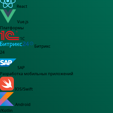
React
Vue.js
Платформы
1C
Битрикс
24
SAP
Разработка мобильных приложений
IOS/Swift
Android
/Kotlin