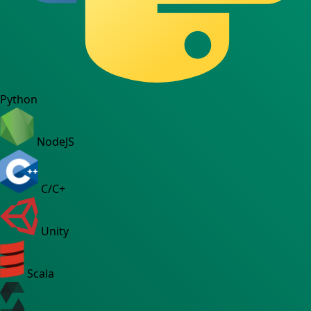
Python
NodeJS
C/C+
Unity
Scala