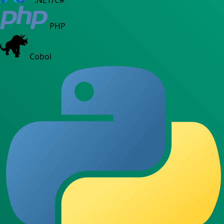
.NET/C#
PHP
Cobol