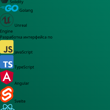
Solidity
Golang
Unreal
Engine
Разработка интерфейса по
JavaScript
TypeScript
Angular
Svelte