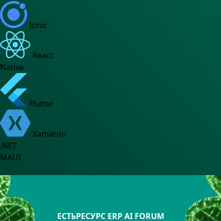
Ionic
React
Native
Flutter
Xamarin/
.NET
MAUI
ЕСТЬРЕСУРС ERP AI FORUM